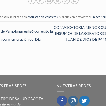
rada fue publicada en
contratacion
,
contratos
. Marque como favorito el
Enlace pe
CONVOCATORIA MENOR CUAN
 de Pamplona realizó con éxito la
INSUMOS DE LABORATORIO 
JUAN DE DIOS DE PA
en conmemoración del Día
ESTRAS SEDES
NUESTRAS REDES
TRO DE SALUD CACOTA –
a de Atención