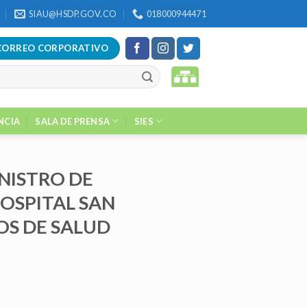
SIAU@HSDP.GOV.CO
018000944471
CORREO CORPORATIVO
NCIA
SALA DE PRENSA
SIES
NISTRO DE
OSPITAL SAN
OS DE SALUD