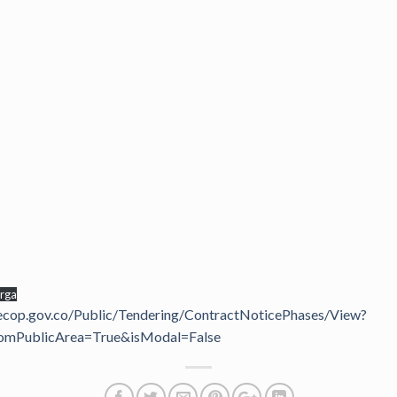
rga
secop.gov.co/Public/Tendering/ContractNoticePhases/View?
omPublicArea=True&isModal=False