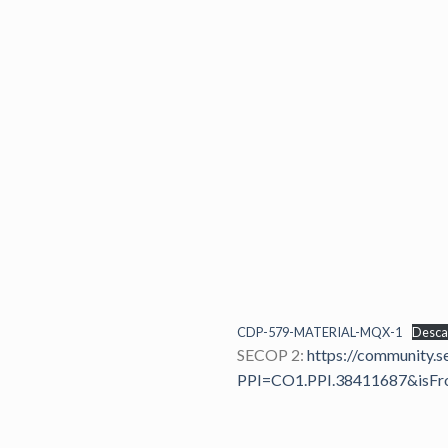
CDP-579-MATERIAL-MQX-1
Desca
SECOP 2:
https://community.
PPI=CO1.PPI.38411687&isFr