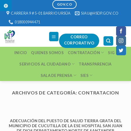
1 win
https://pinup-play.in/
https://1-win-casino.kz/
https://pinup-oyun.com/
mostbet
Skip
GOV.CO
to
CARRERA 9 # 5-01 BARRIO URSÚA
SIAU@HSDP.GOV.CO
content
018000944471
CORREO
CORPORATIVO
INICIO
QUIENES SOMOS
CONTRATACIÓN
SIG
SERVICIOS AL CIUDADANO
TRANSPARENCIA
SALA DE PRENSA
SIES
ARCHIVOS DE CATEGORÍA:
CONTRATACION
CONTRATACION
Contratación con corte 7
de Mayo/2020
ADECUACIÓN DEL PUESTO DE SALUD TIERRA GRATA DEL
7 mayo, 2020
MUNICIPIO DE CUCUTILLA DE LA ESE HOSPITAL SAN JUAN
DE DIOS DEPARTAMENTO NORTE DE SANTANDER