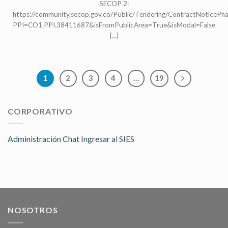
SECOP 2:
https://community.secop.gov.co/Public/Tendering/ContractNoticePh
PPI=CO1.PPI.38411687&isFromPublicArea=True&isModal=False
[...]
1
2
3
4
…
19
CORPORATIVO
Administración Chat
Ingresar al SIES
NOSOTROS