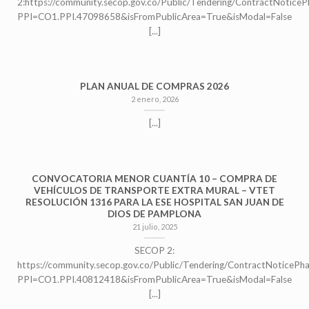
2:https://community.secop.gov.co/Public/Tendering/ContractNoticeP
PPI=CO1.PPI.47098658&isFromPublicArea=True&isModal=False
[...]
PLAN ANUAL DE COMPRAS 2026
2 enero, 2026
[...]
CONVOCATORIA MENOR CUANTÍA 10 – COMPRA DE
VEHÍCULOS DE TRANSPORTE EXTRA MURAL – VTET
RESOLUCIÓN 1316 PARA LA ESE HOSPITAL SAN JUAN DE
DIOS DE PAMPLONA
21 julio, 2025
SECOP 2:
https://community.secop.gov.co/Public/Tendering/ContractNoticePh
PPI=CO1.PPI.40812418&isFromPublicArea=True&isModal=False
[...]