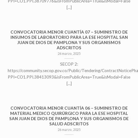
PPI=CO1.PPI.38709776&isFromPublicArea=True&isModal=False
[...]
CONVOCATORIA MENOR CUANTÍA 07 – SUMINISTRO DE
INSUMOS DE LABORATORIO PARA LA ESE HOSPITAL SAN
JUAN DE DIOS DE PAMPLONA Y SUS ORGANISMOS
ADSCRITOS
26 marzo, 2025
SECOP 2:
https://community.secop.gov.co/Public/Tendering/ContractNoticePh
PPI=CO1.PPI.38413093&isFromPublicArea=True&isModal=False
[...]
CONVOCATORIA MENOR CUANTÍA 06 – SUMINISTRO DE
MATERIAL MEDICO QUIRÚRGICO PARA LA ESE HOSPITAL
SAN JUAN DE DIOS DE PAMPLONA Y SUS ORGANISMOS DE
SALUD ADSCRITOS
26 marzo, 2025