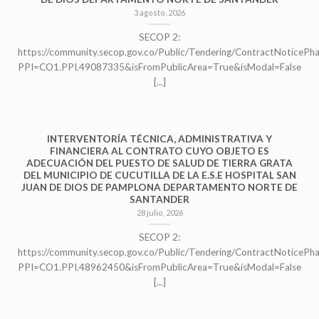
[table id=1 /] [...]
3 agosto, 2026
SECOP 2:
https://community.secop.gov.co/Public/Tendering/ContractNoticePh
PPI=CO1.PPI.49087335&isFromPublicArea=True&isModal=False
[...]
INTERVENTORÍA TÉCNICA, ADMINISTRATIVA Y
FINANCIERA AL CONTRATO CUYO OBJETO ES
ADECUACIÓN DEL PUESTO DE SALUD DE TIERRA GRATA
DEL MUNICIPIO DE CUCUTILLA DE LA E.S.E HOSPITAL SAN
JUAN DE DIOS DE PAMPLONA DEPARTAMENTO NORTE DE
SANTANDER
28 julio, 2026
SECOP 2:
https://community.secop.gov.co/Public/Tendering/ContractNoticePh
PPI=CO1.PPI.48962450&isFromPublicArea=True&isModal=False
[...]