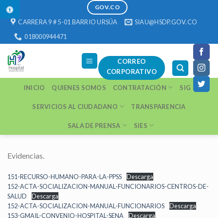
1 win
https://pinup-play.in/
https://1-win-casino.kz/
https://pinup-oyun.com/
mostbet
Skip
GOV.CO
to
CARRERA 9 # 5-01 BARRIO URSÚA
SIAU@HSDP.GOV.CO
content
018000944471
CORREO
CORPORATIVO
INICIO
QUIENES SOMOS
CONTRATACIÓN
SIG
SERVICIOS AL CIUDADANO
TRANSPARENCIA
SALA DE PRENSA
SIES
Evidencias.
151-RECURSO-HUMANO-PARA-LA-PPSS
Descarga
152-ACTA-SOCIALIZACION-MANUAL-FUNCIONARIOS-CENTROS-DE-
SALUD
Descarga
152-ACTA-SOCIALIZACION-MANUAL-FUNCIONARIOS
Descarga
153-GMAIL-CONVENIO-HOSPITAL-SENA
Descarga