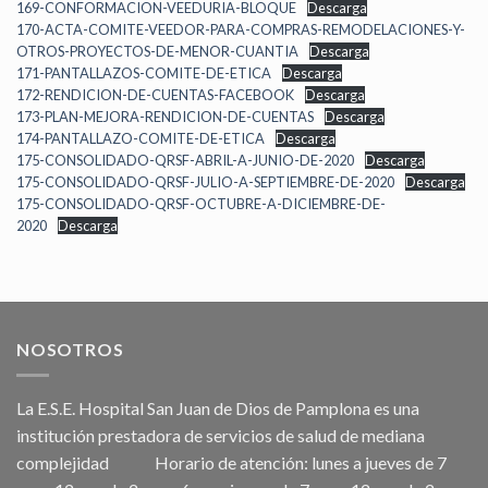
169-CONFORMACION-VEEDURIA-BLOQUE
Descarga
170-ACTA-COMITE-VEEDOR-PARA-COMPRAS-REMODELACIONES-Y-
OTROS-PROYECTOS-DE-MENOR-CUANTIA
Descarga
171-PANTALLAZOS-COMITE-DE-ETICA
Descarga
172-RENDICION-DE-CUENTAS-FACEBOOK
Descarga
173-PLAN-MEJORA-RENDICION-DE-CUENTAS
Descarga
174-PANTALLAZO-COMITE-DE-ETICA
Descarga
175-CONSOLIDADO-QRSF-ABRIL-A-JUNIO-DE-2020
Descarga
175-CONSOLIDADO-QRSF-JULIO-A-SEPTIEMBRE-DE-2020
Descarga
175-CONSOLIDADO-QRSF-OCTUBRE-A-DICIEMBRE-DE-
2020
Descarga
NOSOTROS
La E.S.E. Hospital San Juan de Dios de Pamplona es una
institución prestadora de servicios de salud de mediana
complejidad Horario de atención: lunes a jueves de 7