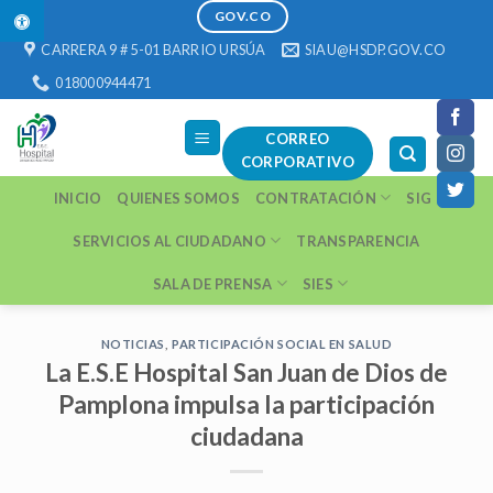
1 win
https://pinup-play.in/
https://1-win-casino.kz/
https://pinup-oyun.com/
mostbet
Skip
GOV.CO
to
CARRERA 9 # 5-01 BARRIO URSÚA
SIAU@HSDP.GOV.CO
content
018000944471
CORREO
CORPORATIVO
INICIO
QUIENES SOMOS
CONTRATACIÓN
SIG
SERVICIOS AL CIUDADANO
TRANSPARENCIA
SALA DE PRENSA
SIES
NOTICIAS
,
PARTICIPACIÓN SOCIAL EN SALUD
La E.S.E Hospital San Juan de Dios de
Pamplona impulsa la participación
ciudadana