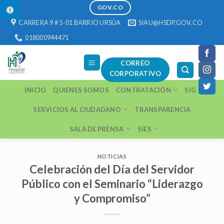
1 win
https://pinup-play.in/
https://1-win-casino.kz/
https://pinup-oyun.com/
mostbet
Skip
GOV.CO
to
CARRERA 9 # 5-01 BARRIO URSÚA
SIAU@HSDP.GOV.CO
content
018000944471
CORREO
CORPORATIVO
INICIO
QUIENES SOMOS
CONTRATACIÓN
SIG
SERVICIOS AL CIUDADANO
TRANSPARENCIA
SALA DE PRENSA
SIES
NOTICIAS
Celebración del Día del Servidor
Público con el Seminario “Liderazgo
y Compromiso”