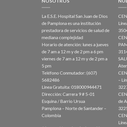
NOSOTROS
NU
La E.S.E. Hospital San Juan de Dios
CEN
de Pamplona es una institución
Líne
prestadora de servicios de salud de
3
mediana complejidad
CEN
Horario de atención: lunes a jueves
PAM
de 7 am a 12 m y de 2 pm a 6 pm
31
viernes de 7 am a 12 m y de 2 pm a
SAL
5 pm
At
Teléfono Conmutador: (607)
CEN
568248
– Lí
Linea Gratuita: 018000944471
3
Dirección: Carrera 9 # 5-01
CEN
Esquina / Barrio Ursua
de A
Pamplona – Norte de Santander –
3
Colombia
CEN
Líne