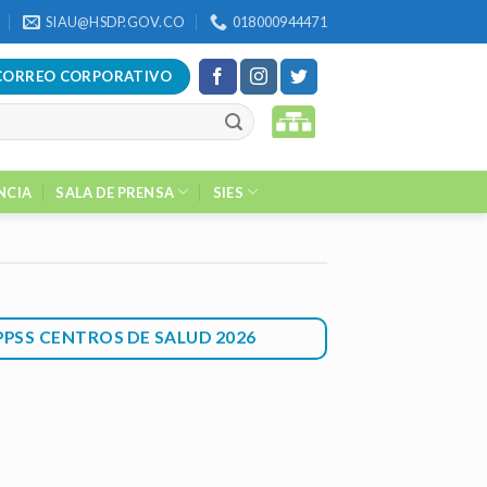
SIAU@HSDP.GOV.CO
018000944471
CORREO CORPORATIVO
NCIA
SALA DE PRENSA
SIES
PPSS CENTROS DE SALUD 2026