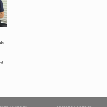
s
 de
el