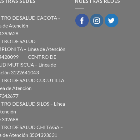
ESTRAS SEDES
NUESTRAS REDES
TRO DE SALUD CACOTA –
a de Atención
504393628
TRO DE SALUD
PLONITA – Línea de Atención
14428099 CENTRO DE
UD MUTISCUA – Línea de
ención 3122641043
TRO DE SALUD CUCUTILLA
6
nea de Atención
227342677
TRO DE SALUD SILOS – Línea
tención
225342688
TRO DE SALUD CHITAGA –
a de Atención 3504393631