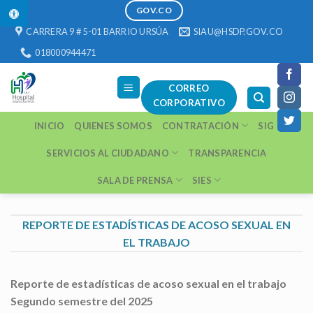
1 win
https://pinup-play.in/
https://1-win-casino.kz/
https://pinup-oyun.com/
mostbet
Skip
GOV.CO
to
CARRERA 9 # 5-01 BARRIO URSÚA
SIAU@HSDP.GOV.CO
content
018000944471
CORREO
CORPORATIVO
INICIO
QUIENES SOMOS
CONTRATACIÓN
SIG
SERVICIOS AL CIUDADANO
TRANSPARENCIA
SALA DE PRENSA
SIES
REPORTE DE ESTADÍSTICAS DE ACOSO SEXUAL EN
EL TRABAJO
Reporte de estadísticas de acoso sexual en el trabajo
Segundo semestre
del 2025