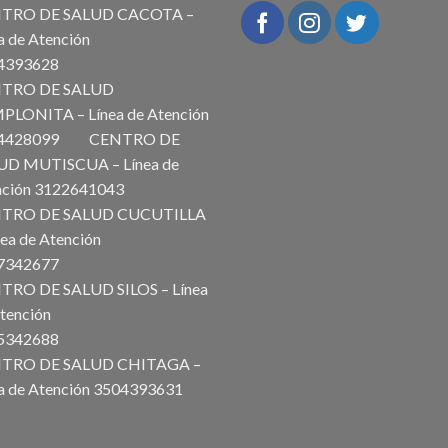
TRO DE SALUD CACOTA –
a de Atención
504393628
TRO DE SALUD
PLONITA – Línea de Atención
14428099 CENTRO DE
UD MUTISCUA – Línea de
ención 3122641043
TRO DE SALUD CUCUTILLA
6
nea de Atención
227342677
TRO DE SALUD SILOS – Línea
tención
225342688
TRO DE SALUD CHITAGA –
a de Atención 3504393631