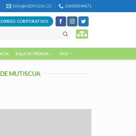
SIAU@HSDP.GOV.CO
018000944471
CORREO CORPORATIVO
NCIA
SALA DE PRENSA
SIES
 DE MUTISCUA