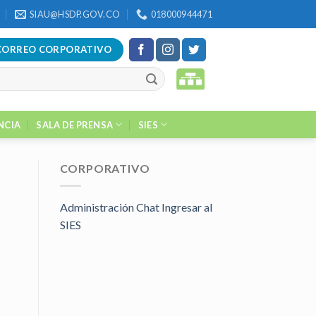
SIAU@HSDP.GOV.CO
018000944471
CORREO CORPORATIVO
NCIA
SALA DE PRENSA
SIES
CORPORATIVO
Administración Chat
Ingresar al
SIES