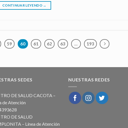
CONTINUAR LEYENDO
→
59
60
61
62
63
…
193
ESTRAS SEDES
NUESTRAS REDES
TRO DE SALUD CACOTA –
a de Atención
504393628
TRO DE SALUD
PLONITA – Línea de Atención