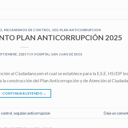
NO
,
MECANISMOS DE CONTROL
,
SEG PLAN ANTICORRUPCION
NTO PLAN ANTICORRUPCIÓN 2025
EPTIEMBRE, 2025
POR
HOSPITAL SAN JUAN DE DIOS
ción al Ciudadano,ven el cual se establece para la E.S.E. HSJDP lo
a la construcción del Plan Anticorrupción y de Atención al Ciudada
CONTINUAR LEYENDO
→
control
,
seg plan anticorrupcion
Deje un coment