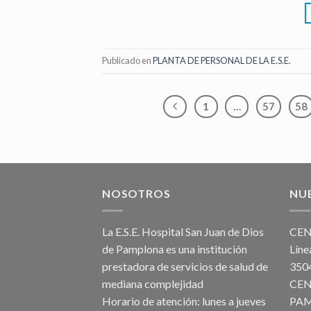
Publicado en
PLANTA DE PERSONAL DE LA E.S.E.
1
…
57
58
NOSOTROS
NU
La E.S.E. Hospital San Juan de Dios
CEN
de Pamplona es una institución
Líne
prestadora de servicios de salud de
3
mediana complejidad
CEN
Horario de atención: lunes a jueves
PAM