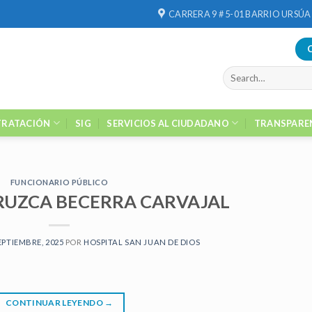
CARRERA 9 # 5-01 BARRIO URSÚA
RATACIÓN
SIG
SERVICIOS AL CIUDADANO
TRANSPARE
CONTRATACION
ón con corte 7 de Mayo/2020
7 mayo, 2020
FUNCIONARIO PÚBLICO
[table id=1 /] [...]
RUZCA BECERRA CARVAJAL
EPTIEMBRE, 2025
POR
HOSPITAL SAN JUAN DE DIOS
CONTINUAR LEYENDO
→