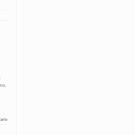
s
no.
ario